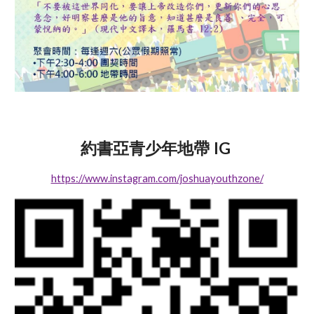
IG
約書亞青少年地帶
https://www.instagram.com/joshuayouthzone/