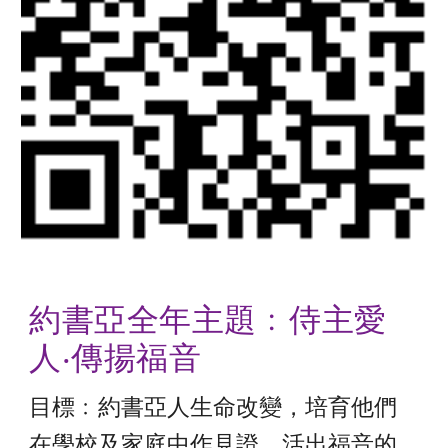
約書亞全年主題﹕侍主愛
人‧傳揚福音
目標﹕約書亞人生命改變，培育他們
在學校及家庭中作見證，活出福音的