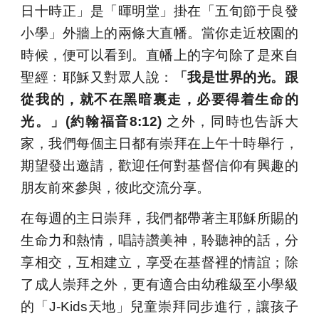
日十時正」是「暉明堂」掛在「五旬節于良發
小學」外牆上的兩條大直幡。當你走近校園的
時候，便可以看到。直幡上的字句除了是來自
聖經﹕耶穌又對眾人說：
「我是世界的光。跟
從我的，就不在黑暗裏走，必要得着生命的
光。」(約翰福音8:12)
之外，同時也告訴大
家，我們每個主日都有崇拜在上午十時舉行，
期望發出邀請，歡迎任何對基督信仰有興趣的
朋友前來參與，彼此交流分享。
在每週的主日崇拜，我們都帶著主耶穌所賜的
生命力和熱情，唱詩讚美神，聆聽神的話，分
享相交，互相建立，享受在基督裡的情誼；除
了成人崇拜之外，更有適合由幼稚級至小學級
的「J-Kids天地」兒童崇拜同步進行，讓孩子